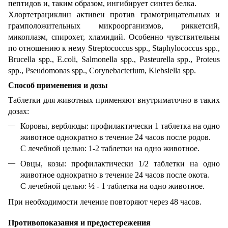
пептидов и, таким образом, ингибирует синтез белка.
Хлортетрациклин активен против грамотрицательных и
грамположительных микроорганизмов, риккетсий,
микоплазм, спирохет, хламидий. Особенно чувствительны
по отношению к нему Streptococcus spp., Staphylococcus spp.,
Brucella spp., E.coli, Salmonella spp., Pasteurella spp., Proteus
spp., Pseudomonas spp., Corynebacterium, Klebsiella spp.
Способ применения и дозы
Таблетки для животных применяют внутриматочно в таких
дозах:
Коровы, верблюды: профилактически 1 таблетка на одно
животное однократно в течение 24 часов после родов.
С лечебной целью: 1-2 таблетки на одно животное.
Овцы, козы: профилактически 1/2 таблетки на одно
животное однократно в течение 24 часов после окота.
С лечебной целью: ½ - 1 таблетка на одно животное.
При необходимости лечение повторяют через 48 часов.
Противопоказания и предостережения