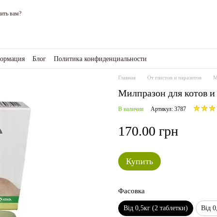
ить вам?
формация
Блог
Политика конфиденциальности
зине
Главная
От глистов и паразитов
М
Милпразон для котов и к
В наличии
Артикул: 3787
170.00 грн
Купить
Фасовка
Від 0,5кг (2 таблетки)
Від 0