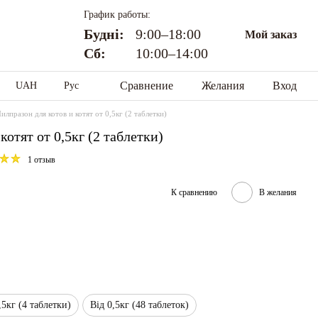
График работы:
Будні:
9:00–18:00
Мой заказ
Сб:
10:00–14:00
Сравнение
Желания
Вход
UAH
Рус
илпразон для котов и котят от 0,5кг (2 таблетки)
отят от 0,5кг (2 таблетки)
1 отзыв
К сравнению
В желания
,5кг (4 таблетки)
Від 0,5кг (48 таблеток)