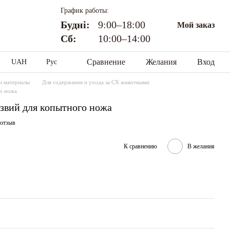
График работы:
Будні:
9:00–18:00
Мой заказ
Сб:
10:00–14:00
Сравнение
Желания
Вход
UAH
Рус
и материалы
Для содержания и ухода за СХ животными
о ножа
звий для копытного ножа
 отзыв
К сравнению
В желания