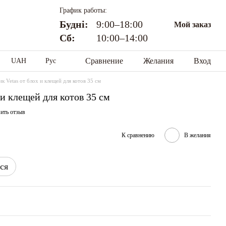
График работы:
Будні:
9:00–18:00
Мой заказ
Сб:
10:00–14:00
Сравнение
Желания
Вход
UAH
Рус
к Vetas от блох и клещей для котов 35 см
и клещей для котов 35 см
ить отзыв
К сравнению
В желания
ся