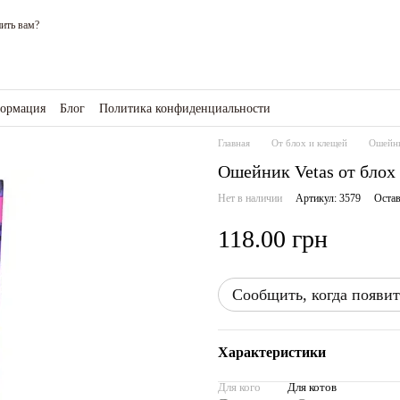
ить вам?
формация
Блог
Политика конфиденциальности
зине
Главная
От блох и клещей
Ошейни
Ошейник Vetas от блох 
Нет в наличии
Артикул: 3579
Остав
118.00 грн
Сообщить, когда появит
Характеристики
Для кого
Для котов