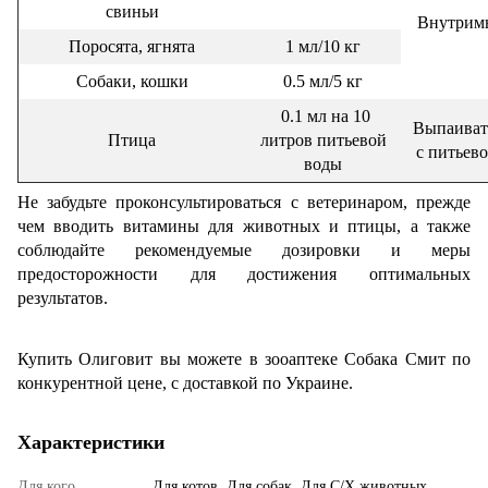
свиньи
Внутрим
Поросята, ягнята
1 мл/10 кг
Собаки, кошки
0.5 мл/5 кг
0.1 мл на 10
Выпаиват
Птица
литров питьевой
с питьев
воды
Не забудьте проконсультироваться с ветеринаром, прежде
чем вводить витамины для животных и птицы, а также
соблюдайте рекомендуемые дозировки и меры
предосторожности для достижения оптимальных
результатов.
Купить Олиговит вы можете в зооаптеке Собака Смит по
конкурентной цене, с доставкой по Украине.
Характеристики
Для кого
Для котов, Для собак, Для С/Х животных