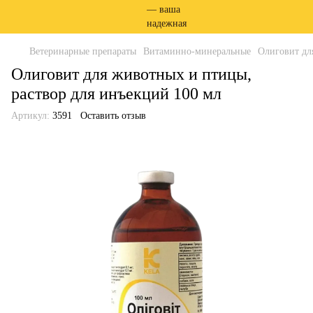
Ветеринарные препараты
Витаминно-минеральные
Олиговит дл
Олиговит для животных и птицы,
раствор для инъекций 100 мл
Артикул:
3591
Оставить отзыв