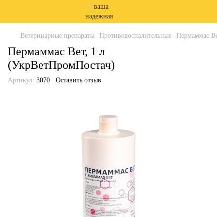
Ветеринарные препараты
Противовоспалительные
Пермаммас Ве
Пермаммас Вет, 1 л
(УкрВетПромПостач)
Артикул:
3070
Оставить отзыв