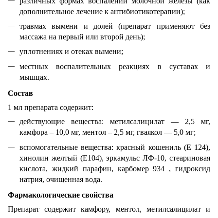
различных формах воспалений молочной железы (как
дополнительное лечение к антибиотикотерапии);
травмах вымени и долей (препарат применяют без
массажа на первый или второй день);
уплотнениях и отеках вымени;
местных воспалительных реакциях в суставах и
мышцах.
Состав
1 мл препарата содержит:
действующие вещества: метилсалицилат — 2,5 мг,
камфора – 10,0 мг, ментол – 2,5 мг, гваякол — 5,0 мг;
вспомогательные вещества: красный кошениль (E 124),
хинолин желтый (E104), эркамульс ЛФ-10, стеариновая
кислота, жидкий парафин, карбомер 934 , гидроксид
натрия, очищенная вода.
Фармакологические свойства
Препарат содержит камфору, ментол, метилсалицилат и