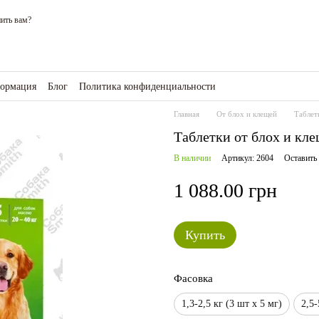
ить вам?
формация
Блог
Политика конфиденциальности
зине
Главная
От блох и клещей
Таблет
Таблетки от блох и кле
В наличии
Артикул: 2604
Оставить
1 088.00 грн
Купить
Фасовка
1,3-2,5 кг (3 шт х 5 мг)
2,5-