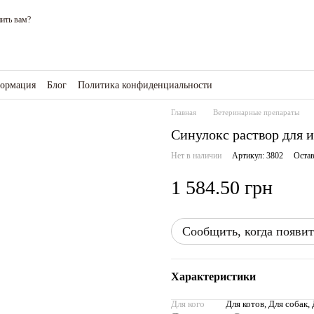
ить вам?
формация
Блог
Политика конфиденциальности
зине
Главная
Ветеринарные препараты
Синулокс раствор для 
Нет в наличии
Артикул: 3802
Остав
1 584.50 грн
Сообщить, когда появит
Характеристики
Для кого
Для котов, Для собак