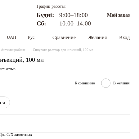
График работы:
Будні:
9:00–18:00
Мой заказ
Сб:
10:00–14:00
Сравнение
Желания
Вход
UAH
Рус
Антимикробные
Синулокс раствор для инъекций, 100 мл
инъекций, 100 мл
ить отзыв
К сравнению
В желания
ся
, Для С/Х животных