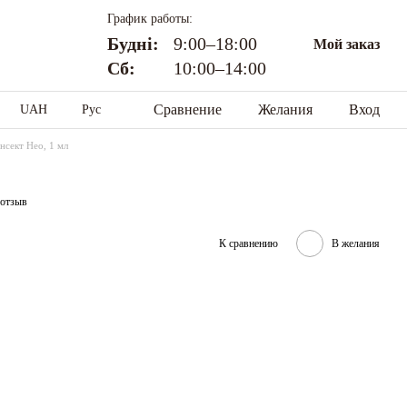
График работы:
Будні:
9:00–18:00
Мой заказ
Сб:
10:00–14:00
Сравнение
Желания
Вход
UAH
Рус
нсект Нео, 1 мл
 отзыв
К сравнению
В желания