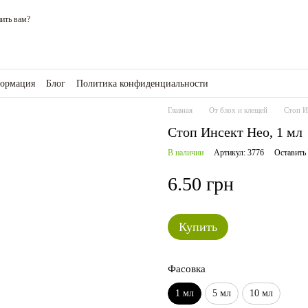
ить вам?
формация
Блог
Политика конфиденциальности
зине
Главная
От блох и клещей
Стоп И
Стоп Инсект Нео, 1 мл
В наличии
Артикул: 3776
Оставить
6.50 грн
Купить
Фасовка
1 мл
5 мл
10 мл