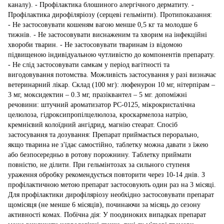
каналу). - Профілактика блошиного алергічного дерматиту. -
Профілактика дирофіляріозу (серцеві гельмінти). Протипоказання:
- Не застосовувати кошеням вагою менше 0,5 кг та молодше 6
тижнів. - Не застосовувати виснаженим та хворим на інфекційні
хвороби тварин. - Не застосовувати тваринам із відомою
підвищеною індивідуальною чутливістю до компонентів препарату.
- Не слід застосовувати самкам у період вагітності та
вигодовування потомства. Можливість застосування у разі визначає
ветеринарний лікар. Склад (100 мг): люфенурон 10 мг, нітерпірам –
3 мг, моксидектин – 0.3 мг, празіквантел – 5 мг. допоміжні
речовини: штучний ароматизатор РС-0125, мікрокристалічна
целюлоза, гідроксипропілцелюлоза, кроскармелоза натрію,
кремнієвий колоїдний ангідрид, магнію стеарат. Спосіб
застосування та дозування: Препарат приймається перорально,
якщо тварина не з'їдає самостійно, таблетку можна давати з їжею
або безпосередньо в ротову порожнину. Таблетку приймати
повністю, не ділити. При гельмінтозах за сильного ступеня
ураження обробку рекомендується повторити через 10-14 днів. З
профілактичною метою препарат застосовують один раз на 3 місяці.
Для профілактики дирофіляріозу необхідно застосовувати препарат
щомісяця (не менше 6 місяців), починаючи за місяць до сезону
активності комах. Побічна дія: У поодиноких випадках препарат