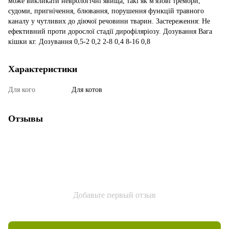
може викликати неврологічні явища, такі як м'язові тремори,
судоми, пригнічення, блювання, порушення функцій травного
каналу у чутливих до діючої речовини тварин. Застереження: Не
ефективний проти дорослої стадії дирофіляріозу. Дозування Вага
кішки кг. Дозування 0,5-2 0,2 2-8 0,4 8-16 0,8
Характеристики
Для кого
Для котов
Отзывы
Добавьте первый отзыв