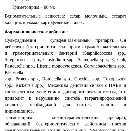
Триметоприм – 80 мг.
Вспомогательные вещества: сахар молочный, стеарат
кальция, крахмал картофельный, тальк.
Фармакологическое действие
Сульфадимезин – сульфаниламидный препарат. Он
действует бактериостатически против грамположительных
и грамотрицательных бактерий (Staphilococcus spp.,
Streptococcus spp., Clostridium spp., Salmonella spp., E. Coli,
Pasteurella spp., Listeria monocytogenes, Corynebacterium spp.,
Klebsiella
spp., Proteus spp., Bordetella spp., Coccidia spp., Toxoplazma
spp., Rickettsia spp.). Механизм действия связан с ПАБК и
конкурентным угнетением дигидроптероатсинтетазы, что
приводит к нарушению синтеза тетрагидрофолиевой
кислоты, необходимой для синтеза пуринов и
пиримидинов.
Триметоприм – химиотерапевтический препарат,
обладающий бактериостатическим действием против
грамположительных (Staphilococcus spp., Streptococcus spp.,