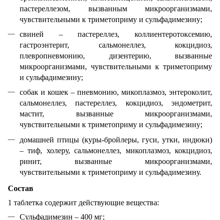
пастереллезом, вызванным микроорганизмами,
чувствительными к триметоприму и сульфадимезину;
свиней – пастереллез, коллиентеротоксемию,
гастроэнтерит, сальмонеллез, кокцидиоз,
плевропневмонию, дизентерию, вызванные
микроорганизмами, чувствительными к триметоприму
и сульфадимезину;
собак и кошек – пневмонию, микоплазмоз, энтероколит,
сальмонеллез, пастереллез, кокцидиоз, эндометрит,
мастит, вызванные микроорганизмами,
чувствительными к триметоприму и сульфадимезину;
домашней птицы (куры-бройлеры, гуси, утки, индюки)
– тиф, холеру, сальмонеллез, микоплазмоз, кокцидиоз,
ринит, вызванные микроорганизмами,
чувствительными к триметоприму и сульфадимезину.
Состав
1 таблетка содержит действующие вещества:
Сульфадимезин – 400 мг;