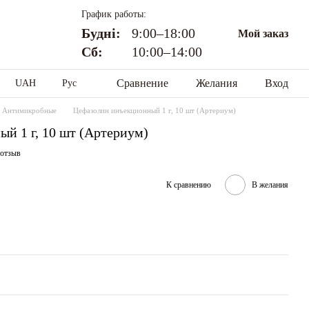
График работы:
Будні:
9:00–18:00
Мой заказ
Сб:
10:00–14:00
Сравнение
Желания
Вход
UAH
Рус
Антимикробные
Цефазолин инъекционный 1 г, 10 шт (Артериум)
й 1 г, 10 шт (Артериум)
 отзыв
К сравнению
В желания