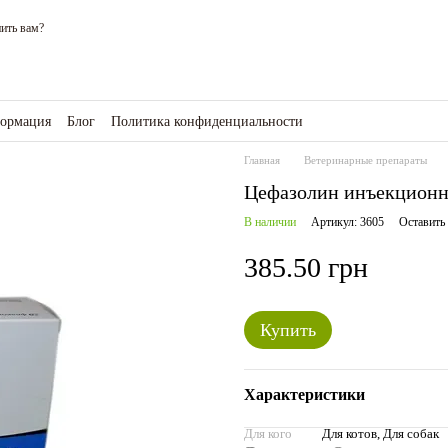
ить вам?
формация
Блог
Политика конфиденциальности
зине
Главная
Ветеринарные препараты
Цефазолин инъекционны
В наличии
Артикул: 3605
Оставить
385.50 грн
Купить
Характеристики
Для кого
Для котов, Для собак