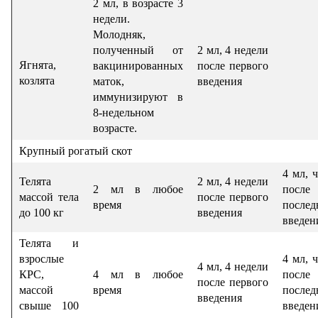
2 мл, в возрасте 3
недели.
Молодняк,
полученный от
2 мл, 4 недели
Ягнята,
вакцинированных
после первого
козлята
маток,
введения
иммунизируют в
8-недельном
возрасте.
Крупный рогатый скот
4 мл, ч
Телята
2 мл, 4 недели
2 мл в любое
после
массой тела
после первого
время
послед
до 100 кг
введения
введен
​Телята и
взрослые
4 мл, ч
4 мл, 4 недели
КРС,
4 мл в любое
после
после первого
массой
время
послед
введения
свыше 100
введен