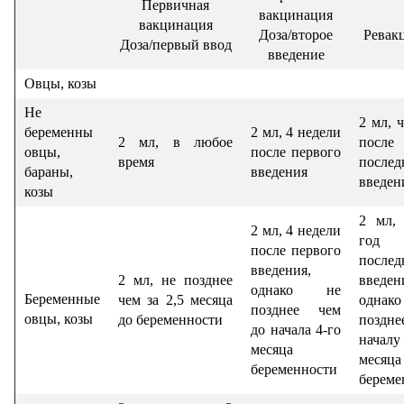
Первичная
вакцинация
вакцинация
Доза/второе
Ревак
Доза/первый ввод
введение
Овцы, козы
Не
2 мл, ч
беременны
2 мл, 4 недели
2 мл, в любое
после
овцы,
после первого
время
послед
бараны,
введения
введен
козы
2 мл, 
2 мл, 4 недели
год 
после первого
послед
введения,
2 мл, не позднее
введен
однако не
Беременные
чем за 2,5 месяца
одна
позднее чем
овцы, козы
до беременности
поздне
до начала 4-го
начал
месяца
месяца
беременности
береме