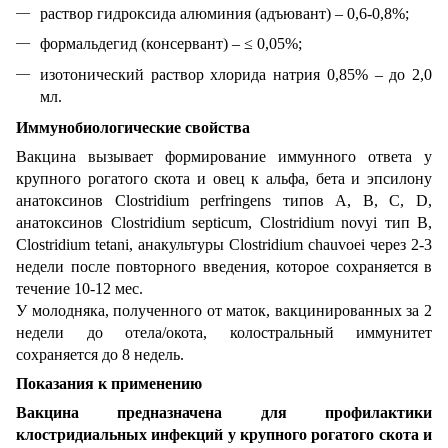
раствор гидроксида алюминия (адъювант) – 0,6-0,8%;
формальдегид (консервант) – ≤ 0,05%;
изотонический раствор хлорида натрия 0,85% – до 2,0
мл.
Иммунобиологические свойства
Вакцина вызывает формирование иммунного ответа у
крупного рогатого скота и овец к альфа, бета и эпсилону
анатоксинов Clostridium perfringens типов А, В, С, D,
анатоксинов Clostridium septicum, Clostridium novуі тип В,
Clostridium tetani, анакультуры Clostridium chauvoei через 2-3
недели после повторного введения, которое сохраняется в
течение 10-12 мес.
У молодняка, полученного от маток, вакцинированных за 2
недели до отела/окота, колостральный иммунитет
сохраняется до 8 недель.
Показания к применению
Вакцина предназначена для профилактики
клостридиальных инфекций у крупного рогатого скота и