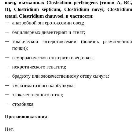
овец, вызванных Clostridium perfringens (типов А, ВС,
D), Clostridium septicum, Clostridium novyi, Clostridium
tetani, Clostridium chauvoei, в частности:
анаэробной энтеротоксемии овец;
бациллярных дизентерият и ягнят;
токсической энтеротоксемии (болезнь размягченной
почки);
геморрагического энтерита овец и коз;
некротического гепатита;
брадзоту или злокачественному отеку сычуга;
эмфизематозного карбункула;
злокачественного отека;
столбняка.
Противопоказания
Нет.