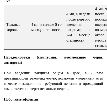
кг
4 мл, ч
4 мл, 4 недели
после
после первого
послед
Тельные
4 мл, в начале 6-го
введения,
введен
коровы
месяца стельности
например на
возмож
7-м месяце
окол
стельности
месяца
стельн
Передозировка (симптомы, неотложные меры,
антидоты)
При введении вакцины овцам в дозе, в 2 раза
превышающей рекомендуемую, возможен умеренный отек
в месте инъекции, не требующий лечения и проходящий
самостоятельно через несколько недель.
Побочные эффекты