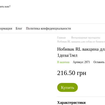
ить вам?
формация
Блог
Политика конфиденциальности
зине
Главная
Ветеринарные препараты
Нобивак RL вакцина для собак от бешенст
Нобивак RL вакцина для
1доза/1мл
В наличии
Артикул: 2971
Оставить
216.50 грн
Купить
Характеристики