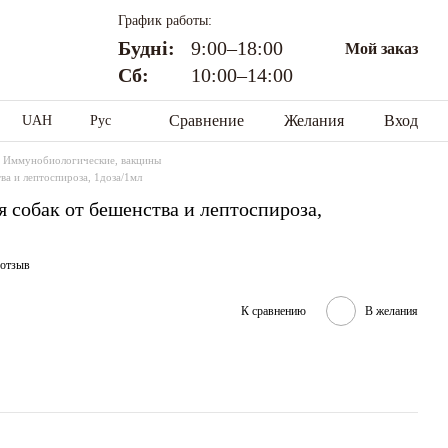
График работы:
Будні:
9:00–18:00
Мой заказ
Сб:
10:00–14:00
Сравнение
Желания
Вход
UAH
Рус
Иммунобиологические, вакцины
ва и лептоспироза, 1доза/1мл
 собак от бешенства и лептоспироза,
 отзыв
К сравнению
В желания