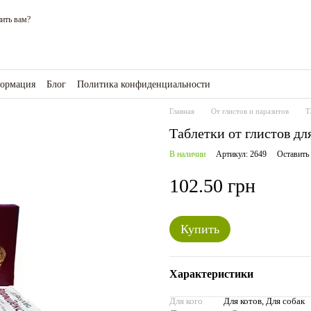
ить вам?
формация
Блог
Политика конфиденциальности
зине
Главная
От глистов и паразитов
Т
Таблетки от глистов д
В наличии
Артикул: 2649
Оставить
102.50 грн
Купить
Характеристики
Для кого
Для котов, Для собак