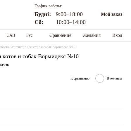
График работы:
Будні:
9:00–18:00
Мой заказ
Сб:
10:00–14:00
Сравнение
Желания
Вход
UAH
Рус
аблетки от глистов для котов и собак Вормидекс №10
ля котов и собак Вормидекс №10
 отзыв
К сравнению
В желания