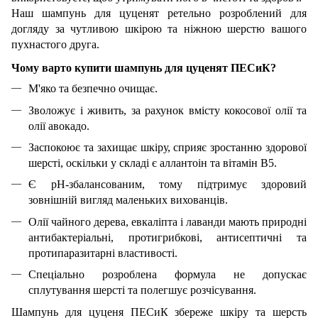
Наш шампунь для цуценят ретельно розроблений для
догляду за чутливою шкірою та ніжною шерстю вашого
пухнастого друга.
Чому варто купити шампунь для цуценят ПЕСиК?
М'яко та безпечно очищає.
Зволожує і живить, за рахунок вмісту кокосової олії та
олії авокадо.
Заспокоює та захищає шкіру, сприяє зростанню здорової
шерсті, оскільки у складі є аллантоін та вітамін B5.
Є pH-збалансованим, тому підтримує здоровий
зовнішній вигляд маленьких вихованців.
Олії чайного дерева, евкаліпта і лаванди мають природні
антибактеріальні, протигрибкові, антисептичні та
протипаразитарні властивості.
Спеціально розроблена формула не допускає
сплутування шерсті та полегшує розчісування.
Шампунь для цуценя ПЕСиК збереже шкіру та шерсть