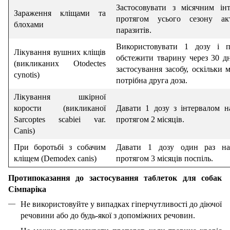
Застосовувати з місячним ін
Зараження кліщами та
протягом усього сезону акт
блохами
паразитів.
Використовувати 1 дозу і п
Лікування вушних кліщів
обстежити тварину через 30 дн
(викликаних Otodectes
застосування засобу, оскільки 
cynotis)
потрібна друга доза.
Лікування шкірної
корости (викликаної
Давати 1 дозу з інтервалом н
Sarcoptes scabiei var.
протягом 2 місяців.
Canis)
При боротьбі з собачим
Давати 1 дозу один раз на
кліщем (Demodex canis)
протягом 3 місяців поспіль.
Протипоказання до застосування таблеток для собак
Сімпаріка
Не використовуйте у випадках гіперчутливості до діючої
речовини або до будь-якої з допоміжних речовин.