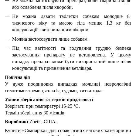
Не можна застосовувати препарат, коли тварина хворіє
або ослаблена після хвороби.
Не можна давати таблетки собакам молодше 8-
тижневого віку та масою тіла менше 1,3 кг без
консультації з ветеринарним лікарем.
Можна застосовувати лише собакам.
Під час вагітності та годування груддю безпека
застосування препарату не встановлена. У цьому
випадку препарат може бути використаний лише після
консультації та призначення ветлікаря.
Побічна дія
У дуже поодиноких випадках можливі неврологічні
симптоми: тремор, атаксія, судоми, хитка хода.
Умови зберігання та термін придатності
Зберігати при температурі 15-25 °С.
Термін зберігання 30 місяців.
Виробник:
Zoetis, США.
Купити «Сімпаріка» для собак різних вагових категорій ви