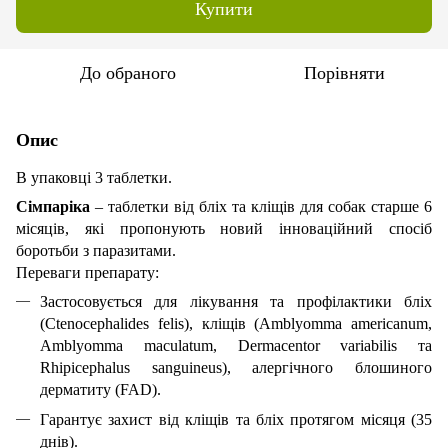
Купити
До обраного
Порівняти
Опис
В упаковці 3 таблетки.
Сімпаріка
– таблетки від бліх та кліщів для собак старше 6
місяців, які пропонують новий інноваційний спосіб
боротьби з паразитами.
Переваги препарату:
Застосовується для лікування та профілактики бліх
(Ctenocephalides felis), кліщів (Amblyomma americanum,
Amblyomma maculatum, Dermacentor variabilis та
Rhipicephalus sanguineus), алергічного блошиного
дерматиту (FAD).
Гарантує захист від кліщів та бліх протягом місяця (35
днів).