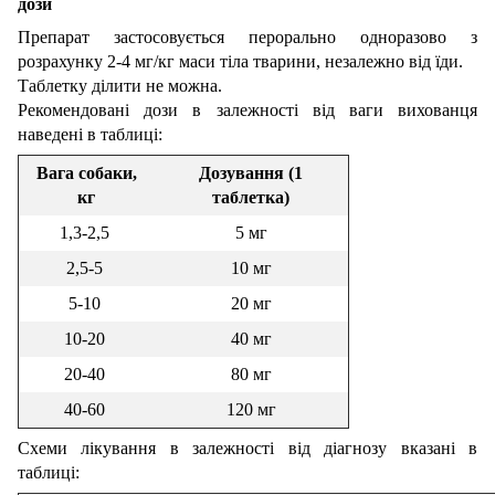
дози
Препарат застосовується перорально одноразово з
розрахунку 2-4 мг/кг маси тіла тварини, незалежно від їди.
Таблетку ділити не можна.
Рекомендовані дози в залежності від ваги вихованця
наведені в таблиці:
Вага собаки,
Дозування
(1
кг
таблетка)
1,3-2,5
5 мг
2,5-5
10 мг
5-10
20 мг
10-20
40 мг
20-40
80 мг
40-60
120 мг
Схеми лікування в залежності від діагнозу вказані в
таблиці: