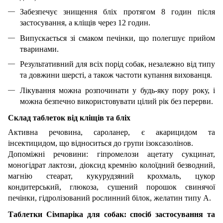
Забезпечує знищення бліх протягом 8 годин після
застосування, а кліщів через 12 годин.
Випускається зі смаком печінки, що полегшує прийом
тваринами.
Результативний для всіх порід собак, незалежно від типу
та довжини шерсті, а також частоти купання вихованця.
Лікування можна розпочинати у будь-яку пору року, і
можна безпечно використовувати цілий рік без перерви.
Склад таблеток від кліщів та бліх
Активна речовина, сароланер, є акарицидом та
інсектицидом, що відноситься до групи ізоксазолінов.
Допоміжні речовини: гіпромелози ацетату сукцинат,
моногідрат лактози, діоксид кремнію колоїдний безводний,
магнію стеарат, кукурудзяний крохмаль, цукор
кондитерський, глюкоза, сушений порошок свинячої
печінки, гідролізований рослинний білок, желатин типу А.
Таблетки Сімпаріка для собак: спосіб застосування та