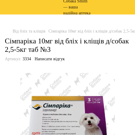
Від бліх та кліщів
Сімпаріка 10мг від бліх і кліщів д/собак 2,5-5
Сімпаріка 10мг від бліх і кліщів д/собак
2,5-5кг таб №3
Артикул:
3334
Написати відгук