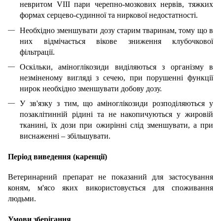
невритом VIII пари черепно-мозкових нервів, тяжких
формах серцево-судинної та ниркової недостатності.
Необхідно зменшувати дозу старим тваринам, тому що в
них відмічається вікове зниження клубочкової
фільтрації.
Оскільки, аміноглікозиди виділяються з організму в
незміненому вигляді з сечею, при порушенні функції
нирок необхідно зменшувати добову дозу.
У зв'язку з тим, що аміноглікозиди розподіляються у
позаклітинній рідині та не накопичуються у жировій
тканині, їх дози при ожирінні слід зменшувати, а при
виснаженні – збільшувати.
Період виведення (каренції)
Ветеринарний препарат не показаний для застосування
коням, м'ясо яких використовується для споживання
людьми.
Умови зберігання