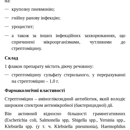
на:
крупозну пневмонію;
гнійну ранову інфекцію;
уроцистит;
а також за інших інфекційних захворюваннях, що
спричинені мікроорганізмами, чутливими до
стрептоміцину.
Склад
1 флакон препарату містить діючу речовину:
стрептоміцину сульфату стерильного, у перерахуванні
на стрептоміцин – 1,0 г.
Фармакологічні властивості
Стрептоміцин – аміноглікозидний антибіотик, який володіє
широким спектром антимікробної (бактерицидної) дії.
Він активний відносно більшості грамнегативних
(Escherichia coli, Salmonella spp, Shigella spp., Yersinia spp.,
Klebsiella spp. (у т. ч. Klebsiella pneumonia), Haemophilus