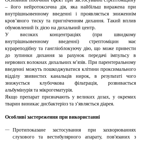
– його нейротоксична дія, яка найбільш виражена при
внутрішньовенному введенні і проявляється зниженнім
кров’яного тиску та пригніченням дихання. Такий вплив
обумовлений їх дією на дихальний центр.
У високих концентраціях (при швидкому
внутрішньовенному введенні) стрептоміцин має
курареподібну та гангліоблокуючу дію, що може привести
до зупинки дихання за рахунок передачі імпульсу в
нервових волокнах дихальних м’язів. При парентеральному
введенні можуть пошкоджуватися клітини проксимального
відділу звивистих канальців нирок, в результаті чого
знижується клубочкова фільтрація, розвивається
альбумінурія та мікрогематурія.
Якщо препарат призначають у великих дозах, у окремих
тварин виникає дисбактеріоз та з’являється діарея.
Особливі застереження при використанні
Протипоказане застосування при захворюваннях
слухового та вестибулярного апарату, пов'язаних з