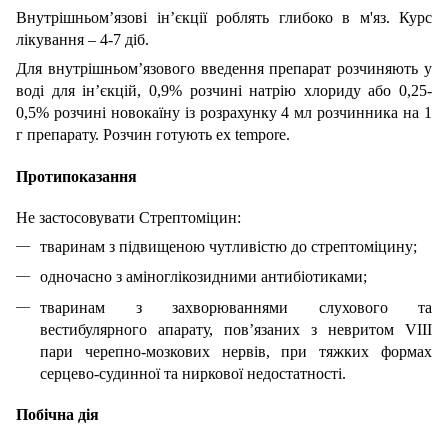
Внутрішньом’язові ін’єкції роблять глибоко в м'яз. Курс
лікування – 4-7 діб.
Для внутрішньом’язового введення препарат розчиняють у
воді для ін’єкцій, 0,9% розчині натрію хлориду або 0,25-
0,5% розчині новокаїну із розрахунку 4 мл розчинника на 1
г препарату. Розчин готують ех tempore.
Протипоказання
Не застосовувати Стрептоміцин:
тваринам з підвищеною чутливістю до стрептоміцину;
одночасно з аміноглікозидними антибіотиками;
тваринам з захворюваннями слухового та
вестибулярного апарату, пов’язаних з невритом VIII
пари черепно-мозкових нервів, при тяжких формах
серцево-судинної та ниркової недостатності.
Побічна дія