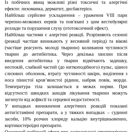
Із побічних явищ можливі різні токсичні та алергічні
ефекти: лихоманка, дерматит, дисбактеріоз.
Найбільш серйозне ускладнення – ураження VIII пари
черепно-мозкових нервів та пов'язані з цим вестибулярні
розлади та порушення слуху (ототоксичний ефект).
Найбільш частими є алергічні реакції. Розрізняють сезонні
(реакції частіше виникають у весняний період) та вікові
(частіше реагують молоді тварини) коливання чутливості
тварин до антибіотика. Через декілька хвилин після
введення антибіотика у тварин відмічають задишку,
неспокій, слабкий частий (до ниткоподібного) пульс, ціаноз
слизових оболонок, втрату чутливості шкіри, виділення з
носа пінистої кров’янистої рідини, набряк повік, морди.
Температура тіла залишається в межах норми. При
відсутності швидких заходів лікування тварини можуть
загинути від асфіксії та серцевої недостатності.
У випадках виникнення алергічних реакцій показані
антигістамінні препарати, а у тяжких випадках – судинні
засоби, 10% розчин хлориду кальцію внутрішньовенно,
кортикостероїдні препарати.
Основний побічний ефект при застосуванні стрептоміцину