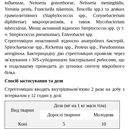
influenzae, Neisseria gonorrhoeae, Neisseria meningitidis,
Yersinia pestis, Francisella tularensis, Brucella spp.) та деяких
грампозитивних (Stаphylococcus spp., Corynebacterium
diphtheriae) мікроорганізмів, а також Mycobacterium
tuberculosis. Менш активний відносно Streptococcus spp. (у т.
ч. Streptococcus pneumoniae), Enterobacter spp.
Стрептоміцин неактивний відносно анаеробних бактерій,
Spirochaetaceae spp., Rickettsia spp., Proteus spp., Pseudomonas
aeroginosa. Бактерицидну дію стрептоміцин проявляє через
зв'язування з 30S-субодиницею бактеріальної рибосоми, що
в подальшому приводить до зупинки синтезу мікробного
білка.
Спосіб застосування та дози
Стрептоміцин вводять внутрішньом’язово 2 рази на добу з
інтервалом у 12 годин у дозі:
Доза (мг на 1 кг маси тіла)
Вид тварин
Дорослі тварини
Молодняк
Коні
5
10