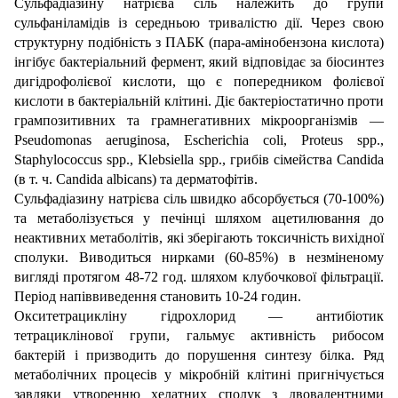
Сульфадіазину натрієва сіль належить до групи
сульфаніламідів із середньою тривалістю дії. Через свою
структурну подібність з ПАБК (пара-амінобензона кислота)
інгібує бактеріальний фермент, який відповідає за біосинтез
дигідрофолієвої кислоти, що є попередником фолієвої
кислоти в бактеріальній клітині. Діє бактеріостатично проти
грампозитивних та грамнегативних мікроорганізмів —
Pseudomonas aeruginosa, Escherichia coli, Proteus spp.,
Staphylococcus spp., Klebsiella spp., грибів сімейства Candida
(в т. ч. Candida albicans) та дерматофітів.
Сульфадіазину натрієва сіль швидко абсорбується (70-100%)
та метаболізується у печінці шляхом ацетилювання до
неактивних метаболітів, які зберігають токсичність вихідної
сполуки. Виводиться нирками (60-85%) в незміненому
вигляді протягом 48-72 год. шляхом клубочкової фільтрації.
Період напіввиведення становить 10-24 годин.
Окситетрацикліну гідрохлорид — антибіотик
тетрациклінової групи, гальмує активність рибосом
бактерій і призводить до порушення синтезу білка. Ряд
метаболічних процесів у мікробній клітині пригнічується
завдяки утворенню хелатних сполук з двовалентними