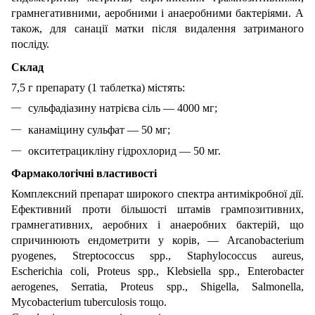
грамнегативними, аеробними і анаеробними бактеріями. А
також, для санації матки після видалення затриманого
посліду.
Склад
7,5 г препарату (1 таблетка) містять:
сульфадіазину натрієва сіль — 4000 мг;
канаміцину сульфат — 50 мг;
окситетрацикліну гідрохлорид — 50 мг.
Фармакологічні властивості
Комплексний препарат широкого спектра антимікробної дії.
Ефективний проти більшості штамів грампозитивних,
грамнегативних, аеробних і анаеробних бактерій, що
спричинюють ендометрити у корів, — Arcanobacterium
pyogenes, Streptococcus spp., Staphylococcus aureus,
Escherichia coli, Proteus spp., Klebsiella spp., Enterobacter
aerogenes, Serratia, Proteus spp., Shigella, Salmonella,
Mycobacterium tuberculosis тощо.