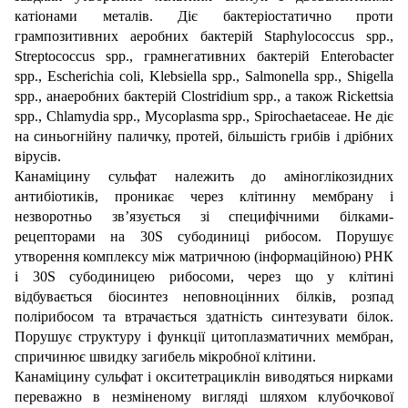
катіонами металів. Діє бактеріостатично проти
грампозитивних аеробних бактерій Staphylococcus spp.,
Streptococcus spp., грамнегативних бактерій Enterobacter
spp., Escherichia coli, Klebsiella spp., Salmonella spp., Shigella
spp., анаеробних бактерій Clostridium spp., а також Rickettsia
spp., Chlamydia spp., Mycoplasma spp., Spirochaetaceae. Не діє
на синьогнійну паличку, протей, більшість грибів і дрібних
вірусів.
Канаміцину сульфат належить до аміноглікозидних
антибіотиків, проникає через клітинну мембрану і
незворотньо зв’язується зі специфічними білками-
рецепторами на 30S субодиниці рибосом. Порушує
утворення комплексу між матричною (інформаційною) РНК
і 30S субодиницею рибосоми, через що у клітині
відбувається біосинтез неповноцінних білків, розпад
полірибосом та втрачається здатність синтезувати білок.
Порушує структуру і функції цитоплазматичних мембран,
спричинює швидку загибель мікробної клітини.
Канаміцину сульфат і окситетрациклін виводяться нирками
переважно в незміненому вигляді шляхом клубочкової