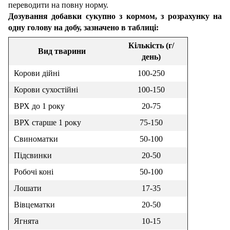
переводити на повну норму.
Дозування добавки сукупно з кормом, з розрахунку на
одну голову на добу, зазначено в таблиці:
Кількість (г/
Вид тварини
день)
Корови дійні
100-250
Корови сухостійні
100-150
ВРХ до 1 року
20-75
ВРХ старше 1 року
75-150
Свиноматки
50-100
Підсвинки
20-50
Робочі коні
50-100
Лошати
17-35
Вівцематки
20-50
Ягнята
10-15