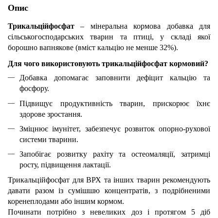
Опис
Трикальційфосфат
– мінеральна кормова добавка для
сільськогосподарських тварин та птиці, у складі якої
борошно вапнякове (вміст кальцію не менше 32%).
Для чого використовують трикальційфосфат кормовий?
Добавка допомагає заповнити дефіцит кальцію та
фосфору.
Підвищує продуктивність тварин, прискорює їхнє
здорове зростання.
Зміцнює імунітет, забезпечує розвиток опорно-рухової
системи тварини.
Запобігає розвитку рахіту та остеомаляції, затримці
росту, підвищення лактації.
Трикальційфосфат для ВРХ та інших тварин рекомендують
давати разом із сумішшю концентратів, з подрібненими
коренеплодами або іншим кормом.
Починати потрібно з невеликих доз і протягом 5 діб