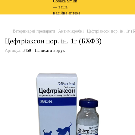
Ветеринарні препарати
Антимікробні
Цефтріаксон пор. ін. 1г (
Цефтріаксон пор. ін. 1г (БХФЗ)
Артикул:
3459
Написати відгук