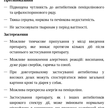
Протипоказання
Підвищена чутливість до антибіотиків пеніцилінового
та цефалоспоринового ряду.
Тяжка серцева, ниркова та печінкова недостатність.
Не застосовувати тваринам у період вагітності.
Застереження
Можливе тимчасове припухання у місці введення
препарату, яке зникає протягом кількох діб після
останнього застосування препарату.
Можливе виникнення алергічних реакцій: висипання,
дуже рідко свербіж, гарячка та озноб.
При довготривалому застосуванні антибіотика у
високих дозах можуть спостерігатися зміни загальної
картини крові та діарея у собак.
Можлива перехресна алергія на пеніциліни.
Застосування препарату, як і інших антибіотиків
широкого спектру дії, може змінювати нормальну
мікрофлору в кишечнику, що провокує надмірний ріст