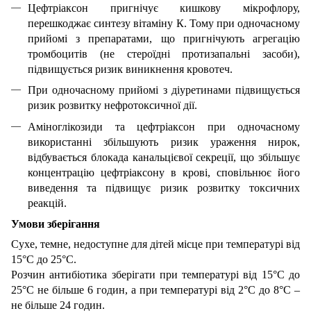
Цефтріаксон пригнічує кишкову мікрофлору,
перешкоджає синтезу вітаміну К. Тому при одночасному
прийомі з препаратами, що пригнічують агрегацію
тромбоцитів (не стероїдні протизапальні засоби),
підвищується ризик виникнення кровотеч.
При одночасному прийомі з діуретинами підвищується
ризик розвитку нефротоксичної дії.
Аміноглікозиди та цефтріаксон при одночасному
використанні збільшують ризик ураження нирок,
відбувається блокада канальцієвої секреції, що збільшує
концентрацію цефтріаксону в крові, сповільнює його
виведення та підвищує ризик розвитку токсичних
реакцій.
Умови зберігання
Сухе, темне, недоступне для дітей місце при температурі від
15°С до 25°С.
Розчин антибіотика зберігати при температурі від 15°С до
25°С не більше 6 годин, а при температурі від 2°С до 8°С –
не більше 24 годин.