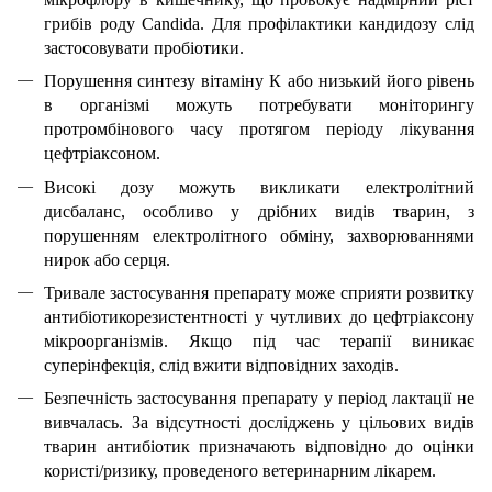
грибів роду Сandida. Для профілактики кандидозу слід
застосовувати пробіотики.
Порушення синтезу вітаміну К або низький його рівень
в організмі можуть потребувати моніторингу
протромбінового часу протягом періоду лікування
цефтріаксоном.
Високі дозу можуть викликати електролітний
дисбаланс, особливо у дрібних видів тварин, з
порушенням електролітного обміну, захворюваннями
нирок або серця.
Тривале застосування препарату може сприяти розвитку
антибіотикорезистентності у чутливих до цефтріаксону
мікроорганізмів. Якщо під час терапії виникає
суперінфекція, слід вжити відповідних заходів.
Безпечність застосування препарату у період лактації не
вивчалась. За відсутності досліджень у цільових видів
тварин антибіотик призначають відповідно до оцінки
користі/ризику, проведеного ветеринарним лікарем.