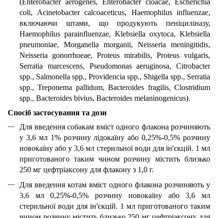
(Enterobacter aerogenes, Enterobacter cloacae, Escherichia
coli, Acinetobacter calcoaceticus, Haemophilus influenzae,
включаючи штами, що продукують пеніциліназу,
Haemophilus parainfluenzae, Klebsiella oxytoca, Klebsiella
pneumoniae, Morganella morganii, Neisseria meningitidis,
Neisseria gonorrhoeae, Proteus mirabilis, Proteus vulgaris,
Serratia marcescens, Pseudomonas aeruginosa, Citrobacter
spp., Salmonella spp., Providencia spp., Shigella spp., Serratia
spp., Treponema pallidum, Bacteroides fragilis, Clostridium
spp., Bacteroides bivius, Bacteroides melaninogenicus).
Спосіб застосування та дози
Для введення собакам вміст одного флакона розчиняють
у 3,6 мл 1% розчину лідокаїну або 0,25%-0,5% розчину
новокаїну або у 3,6 мл стерильної води для ін'єкцій. 1 мл
приготованого таким чином розчину містить близько
250 мг цефтріаксону для флакону з 1,0 г.
Для введення котам вміст одного флакона розчиняють у
3,6 мл 0,25%-0,5% розчину новокаїну або 3,6 мл
стерильної води для ін'єкцій. 1 мл приготованого таким
чином розчину містить близько 250 мг цефтріаксону для