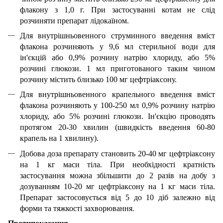
флакону з 1,0 г. При застосуванні котам не слід
розчиняти препарат лідокаїном.
Для внутрішньовенного струминного введення вміст
флакона розчиняють у 9,6 мл стерильної води для
ін'єкцій або 0,9% розчину натрію хлориду, або 5%
розчині глюкози. 1 мл приготованого таким чином
розчину містить близько 100 мг цефтріаксону.
Для внутрішньовенного крапельного введення вміст
флакона розчиняють у 100-250 мл 0,9% розчину натрію
хлориду, або 5% розчині глюкози. Ін'єкцію проводять
протягом 20-30 хвилин (швидкість введення 60-80
крапель на 1 хвилину).
Добова доза препарату становить 20-40 мг цефтріаксону
на 1 кг маси тіла. При необхідності кратність
застосування можна збільшити до 2 разів на добу з
дозуванням 10-20 мг цефтріаксону на 1 кг маси тіла.
Препарат застосовується від 5 до 10 діб залежно від
форми та тяжкості захворювання.