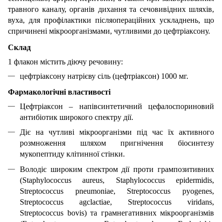
травного каналу, органів дихання та сечовивідних шляхів,
вуха, для профілактики післяопераційних ускладнень, що
спричинені мікроорганізмами, чутливими до цефтріаксону.
Склад
1 флакон містить діючу речовину:
цефтріаксону натрієву сіль (цефтріаксон) 1000 мг.
Фармакологічні властивості
Цефтріаксон – напівсинтетичний цефалоспориновий
антибіотик широкого спектру дії.
Діє на чутливі мікроорганізми під час їх активного
розмноження шляхом пригнічення біосинтезу
мукопептиду клітинної стінки.
Володіє широким спектром дії проти грампозитивних
(Staphylococcus aureus, Staphylococcus epidermidis,
Streptococcus pneumoniae, Streptococcus pyogenes,
Streptococcus agclactiae, Streptococcus viridans,
Streptococcus bovis) та грамнегативних мікроорганізмів