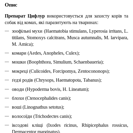
Опис
Препарат Цифлур
використовується для захисту корів та
собак від комах, які паразитують на тваринах:
зоофільні мухи (Haematobia stimulans, Lyperosia irritans, L.
titilans, Stomoxys calcitrans, Musca autumnalis, M. larvipara,
M. Аmica);
комари (Aedes, Anopheles, Culex);
мошки (Boophthora, Simulium, Schaenbaueria);
мокреці (Culicoides, Forcipomya, Zentocononops);
ґедзі родів (Chrysops, Haematopota, Tabanus);
оводи (Нypoderma bovis, H. Lineatum);
блохи (Ctenocephalides canis);
воші (Linognathus setotus);
волосоїди (Trichodectes canis);
іксодові кліщі (Ixodes ricinus, Rhipicephalus rossicus,
Dermacentor marginatus).