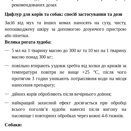
рекомендованих дозах
Цифлур для корів та собак: спосіб застосування та дози
Засіб від мух та інших комах наносять на суху, чисту,
непошкоджену шкіру за допомогою дозуючого пристрою
або піпетки.
Велика рогата худоба:
5 мл на 1 тварину масою до 300 кг та 10 мл на 1 тварину
масою понад 300 кг;
повільно втирають уздовж хребта від холки до крижів за
температури повітря не вище +25 °С, після чого
протягом 3 годин уникають потрапляння води на місця
нанесення препарату;
дійних корів обробляють після вечірнього доїння;
найкращий захисний ефект досягається при обробці
всього поголів’я худоби навесні після вигону на
пасовище і повторних обробках через кожні 4-6 тижнів.
Собаки: