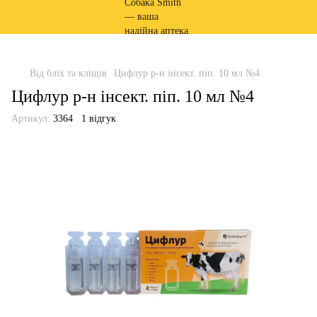
Від бліх та кліщів
Цифлур р-н інсект. піп. 10 мл №4
Цифлур р-н інсект. піп. 10 мл №4
Артикул:
3364
1 відгук