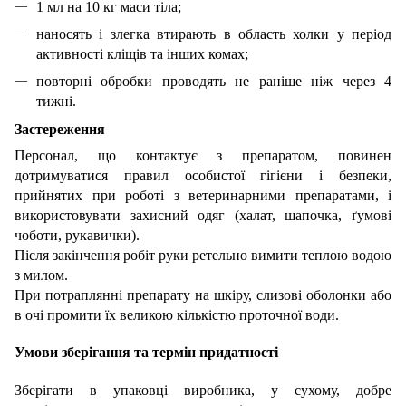
1 мл на 10 кг маси тіла;
наносять і злегка втирають в область холки у період
активності кліщів та інших комах;
повторні обробки проводять не раніше ніж через 4
тижні.
Застереження
Персонал, що контактує з препаратом, повинен
дотримуватися правил особистої гігієни і безпеки,
прийнятих при роботі з ветеринарними препаратами, і
використовувати захисний одяг (халат, шапочка, ґумові
чоботи, рукавички).
Після закінчення робіт руки ретельно вимити теплою водою
з милом.
При потраплянні препарату на шкіру, слизові оболонки або
в очі промити їх великою кількістю проточної води.
Умови зберігання та термін придатності
Зберігати в упаковці виробника, у сухому, добре