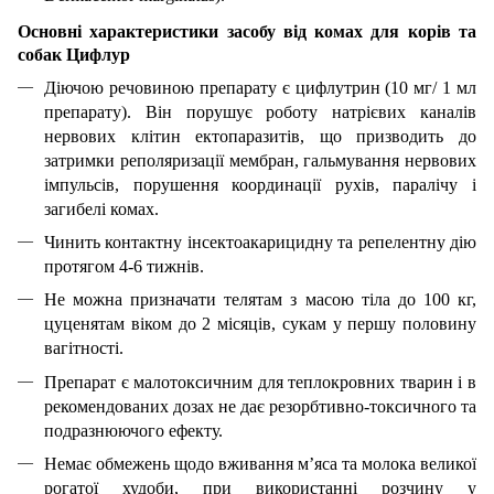
Основні характеристики засобу від комах для корів та
собак Цифлур
Діючою речовиною препарату є цифлутрин (10 мг/ 1 мл
препарату). Він порушує роботу натрієвих каналів
нервових клітин ектопаразитів, що призводить до
затримки реполяризації мембран, гальмування нервових
імпульсів, порушення координації рухів, паралічу і
загибелі комах.
Чинить контактну інсектоакарицидну та репелентну дію
протягом 4-6 тижнів.
Не можна призначати телятам з масою тіла до 100 кг,
цуценятам віком до 2 місяців, сукам у першу половину
вагітності.
Препарат є малотоксичним для теплокровних тварин і в
рекомендованих дозах не дає резорбтивно-токсичного та
подразнюючого ефекту.
Немає обмежень щодо вживання м’яса та молока великої
рогатої худоби, при використанні розчину у