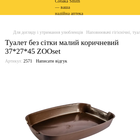
Для догляду і утримання улюбленців
Наповнювачі гігієнічні, туа
Туалет без сітки малий коричневий
37*27*45 ZOOset
Артикул:
2571
Написати відгук