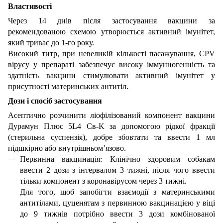
Властивості
Через 14 днів після застосування вакцини за
рекомендованою схемою утворюється активний імунітет,
який триває до 1-го року.
Високий титр, при невеликій кількості пасажування, CPV
вірусу у препараті забезпечує високу іммунногенність та
здатність вакцини стимулювати активний імунітет у
присутності материнських антитіл.
Дози і спосіб застосування
Асептично розчинити ліофілізований компонент вакцини
Дурамун Плюс 5L4 Cв-K за допомогою рідкої фракції
(стерильна суспензія), добре збовтати та ввести 1 мл
підшкірно або внутрішньом’язово.
Первинна вакцинація: Клінічно здоровим собакам
ввести 2 дози з інтервалом 3 тижні, після чого ввести
тільки компонент з коронавірусом через 3 тижні.
Для того, щоб запобігти взаємодії з материнськими
антитілами, цуценятам з первинною вакцинацією у віці
до 9 тижнів потрібно ввести 3 дози комбінованої