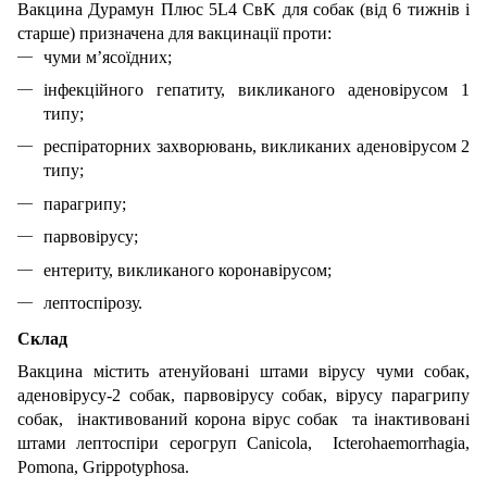
Вакцина Дурамун Плюс 5L4 CвK для собак (від 6 тижнів і
старше) призначена для вакцинації проти:
чуми м’ясоїдних;
інфекційного гепатиту, викликаного аденовірусом 1
типу;
респіраторних захворювань, викликаних аденовірусом 2
типу;
парагрипу;
парвовірусу;
ентериту, викликаного коронавірусом;
лептоспірозу.
Склад
Вакцина містить атенуйовані штами вірусу чуми собак,
аденовірусу-2 собак, парвовірусу собак, вірусу парагрипу
собак, інактивований корона вірус собак та інактивовані
штами лептоспіри серогруп Canicola, Icterohaemorrhagia,
Pomona, Grippotyphosa.