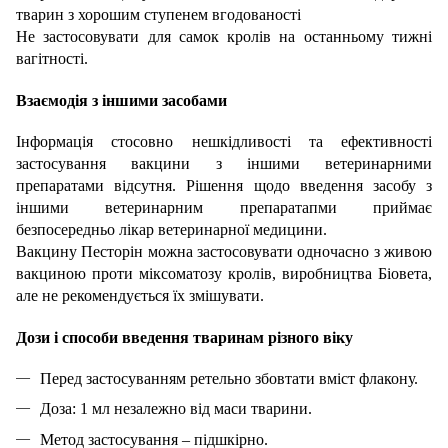
тварин з хорошим ступенем вгодованостi
Не застосовувати для caмoк кролiв на останньому тижнi
вагiтностi.
Взаємодiя з iншими засобами
Iнформацiя стосовно нешкiдливостi та ефективностi
застосування вакцини з iншими ветеринарними
препаратами вiдсутня. Рiшення щодо введення засобу з
iншими ветеринарним препаратапми приймає
безпосередньо лiкар ветеринарної медицини.
Вакцину Песторiн можна застосовувати одночасно з живою
вaкциною проти мiксоматозу кролiв, виробництва Бiовета,
але не рекомендується їх змiшувати.
Дози i способи введення тваринам рiзного вiкy
Перед застосуванням ретельно збовтати вміст флакону.
Доза: 1 мл незалежно вiд маси тварини.
Метод застосування – пiдшкiрно.