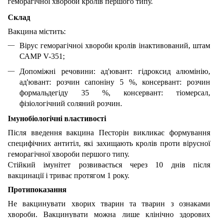
геморагiчної хвороби кролiв першого типу.
Склад
Вакцина містить:
Bipyc геморагiчноi хвороби кролiв iнактивований, штам
САМР V-351;
Допомiжнi речовини: ад'ювант: гiдроксид алюмінію,
ад'ювант: розчин сапонiну 5 %, консервант: розчин
формальдегiду 35 %, консервант: тiомерсал,
фiзiологiчний соляний розчин.
Iмунобiологiчнi властивостi
Пiсля введення вакцина Песторін викликає формування
специфiчних антитiл, якi захищають кролiв проти вipycнoї
геморагiчної хвороби першого типу.
Стiйкий імунітет розвивається через 10 днiв пiсля
вакцинацiї i триває протягом 1 року.
Протипоказання
Не вакцинувати хворих тварин та тварин з ознаками
хвороби. Вакцинувати можна лише клiнiчно здорових