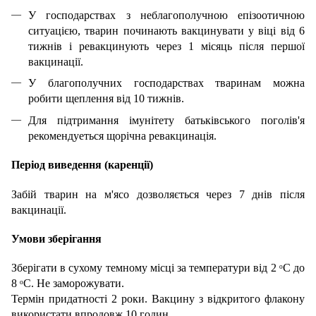
У господарствах з неблагополучною епiзоотичною
ситуацією, тварин починають вакцинувати у вiцi вiд 6
тижнiв i ревакцинують через 1 мiсяць пiсля першої
вакцинацiї.
У благополучних господарствах тваринам можна
робити щеплення вiд 10 тижнiв.
Для пiдтримання імунітету батькiвського поголiв'я
рекомендуеться щорiчна ревакцинацiя.
Перiод виведення (каренцiї)
Забiй тварин на м'ясо дозволяється через 7 днiв пiсля
вакцинацiї.
Умови зберігання
Зберiгати в сухому темному мiсцi за температури вiд 2 ᵒС до
8 ᵒС. Не заморожувати.
Термін придатності 2 роки. Вакцину з вiдкритого флакону
використати впродовж 10 годин.