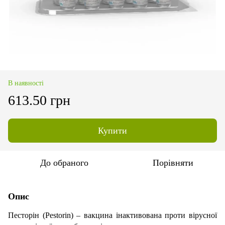
В наявності
613.50 грн
Купити
До обраного
Порівняти
Опис
Песторiн (Pestorin) – вакцина iнактивована проти вipycнoї