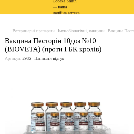
Ветеринарні препарати
Імунобіологічні, вакцини
Вакцина Пест
Вакцина Песторін 10доз №10
(BIOVETA) (проти ГБК кролів)
Артикул:
2986
Написати відгук