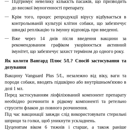
Підтримує невелику кількість пасажів, що призводить
до високої імуногенності препарату.
Крім того, процес репродукції вірусу відбувається в
контрольованій культурі клітин собаки, що забезпечує
швидкі реплікацію та імунну відповідь при введенні.
Вже через 14 днів після введення вакцини за
рекомендованим графіком укорінюється активний
імунітет, що забезпечує захист терміном до одного року.
Як колоти Вангард Плюс 5/L? Спосіб застосування та
дозування
Вакцину Vanguard Plus 5/L, незалежно від віку, ваги та
породи собаки, вводять підшкірно або внутрішньом'язово в
дозі 1 мл.
Перед застосуванням ліофілізований компонент препарату
необхідно розчинити в рідкому компоненті та ретельно
струсити флакон до повного розчинення.
Під час вакцинації завжди слід використовувати стерильні
шприци та голки, щоб уникнути ускладнень.
Цуценятам віком 6 тижнів і старше, а також раніше