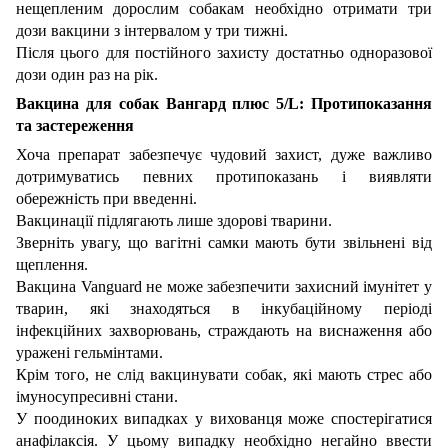
нещепленим дорослим собакам необхідно отримати три
дози вакцини з інтервалом у три тижні.
Після цього для постійного захисту достатньо одноразової
дози один раз на рік.
Вакцина для собак Вангард плюс 5/L: Протипоказання
та застереження
Хоча препарат забезпечує чудовий захист, дуже важливо
дотримуватись певних протипоказань і виявляти
обережність при введенні.
Вакцинації підлягають лише здорові тварини.
Зверніть увагу, що вагітні самки мають бути звільнені від
щеплення.
Вакцина Vanguard не може забезпечити захисний імунітет у
тварин, які знаходяться в інкубаційному періоді
інфекційних захворювань, страждають на виснаження або
уражені гельмінтами.
Крім того, не слід вакцинувати собак, які мають стрес або
імуносупресивні стани.
У поодиноких випадках у вихованця може спостерігатися
анафілаксія. У цьому випадку необхідно негайно ввести