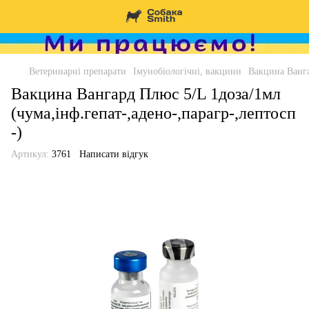
Ветеринарні препарати
Імунобіологічні, вакцини
Вакцина Ванга
Вакцина Вангард Плюс 5/L 1доза/1мл
(чума,інф.гепат-,адено-,парагр-,лептосп
-)
Артикул:
3761
Написати відгук