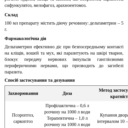
сифункулятоз, мелофагоз, арахноентомоз.
Склад
100 мл препарату містить діючу речовину: дельтаметрин – 5
г.
Фармакологічна дія
Дельтаметрин ефективно діє при безпосередньому контакті
на кліщів, вошей та мух, які паразитують на шкірі тварин,
блокує передачу нервових імпульсів гангліозними
периферичними нервами, що призводить до загибелі
паразита.
Спосіб застосування та дозування
Метод застос
Захворювання
Доза
кратніст
Профілактична – 0,6 л
розчину на 1000 л води
Псороптоз,
Купання двора
Терапевтична – 1,0 л
саркоптоз
інтервалом 10 –
розчину на 1000 л води