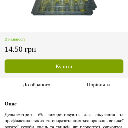
В наявності
14.50 грн
Купити
До обраного
Порівняти
Опис
Дельтаметрин 5% використовують для лікування та
профілактики таких ектопаразитарних захворювань великої
рогатої худоби, овець та свиней, як: псороптоз, саркоптоз,