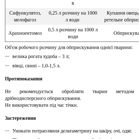
в
Сифункулятоз,
0,25 л розчину на 1000
Купання овець
мелофагоз
л води
ретельне обпри
0,5 л розчину на 1000 л
Арахноентомоз
Обприскув
води
Об'єм робочого розчину для обприскування однієї тварини:
велика рогата худоба – 3 л;
вівці, свині – 1,0-1,5 л.
Протипоказання
Не рекомендується обробляти тварин методом
дрібнодисперсного обприскування.
Не використовувати під час тічки.
Застереження
Уникати потрапляння дельтаметрину на шкіру, очі, одяг.