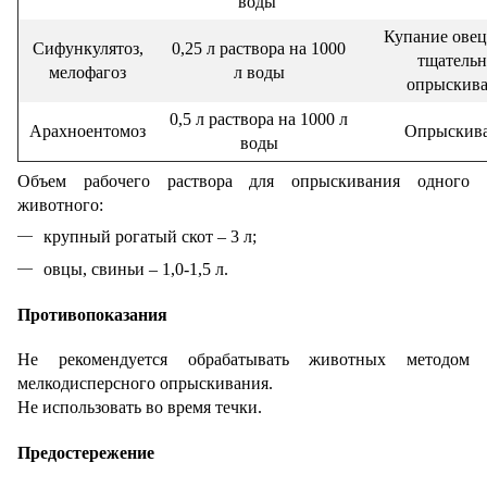
воды
Купание овец
Сифункулятоз,
0,25 л раствора на 1000
тщательн
мелофагоз
л воды
опрыскив
0,5 л раствора на 1000 л
Арахноентомоз
Опрыскив
воды
Объем рабочего раствора для опрыскивания одного
животного:
крупный рогатый скот – 3 л;
овцы, свиньи – 1,0-1,5 л.
Противопоказания
Не рекомендуется обрабатывать животных методом
мелкодисперсного опрыскивания.
Не использовать во время течки.
Предостережение