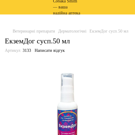
Ветеринарні препарати
Дерматологічні
ЕкземДог сусп.50 мл
ЕкземДог сусп.50 мл
Артикул:
3133
Написати відгук