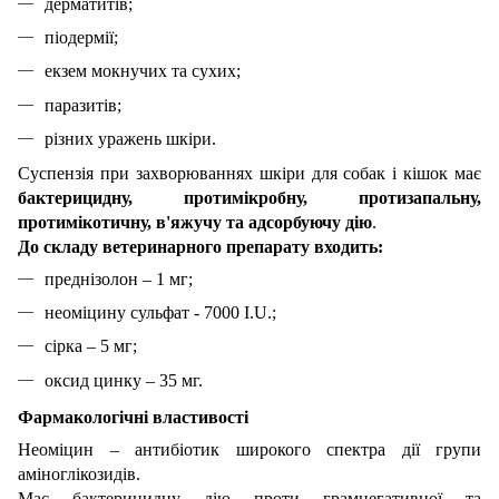
дерматитів;
піодермії;
екзем мокнучих та сухих;
паразитів;
різних уражень шкіри.
Суспензія при захворюваннях шкіри для собак і кішок має
бактерицидну, протимікробну, протизапальну,
протимікотичну, в'яжучу та адсорбуючу дію
.
До складу ветеринарного препарату входить:
преднізолон – 1 мг;
неоміцину сульфат - 7000 I.U.;
сірка – 5 мг;
оксид цинку – 35 мг.
Фармакологічні властивості
Неоміцин – антибіотик широкого спектра дії групи
аміноглікозидів.
Має бактерицидну дію проти грамнегативної та