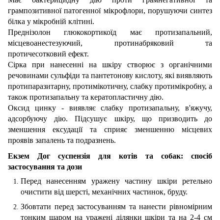
грампозитивної патогенної мікрофлори, порушуючи синтез
білка у мікробній клітині.
Преднізолон глюкокортикоїд має протизапальний,
місцевоанестезуючий, протинабряковий та
протичесотковий ефект.
Сірка при нанесенні на шкіру створює з органічними
речовинами сульфіди та пантетонову кислоту, які виявляють
протипаразитарну, протимікотичну, слабку протимікробну, а
також протизапальну та кератопластичну дію.
Оксид цинку - виявляє слабку протизапальну, в'яжучу,
адсорбуючу дію. Підсушує шкіру, що призводить до
зменшення ексудації та сприяє зменшенню місцевих
проявів запалень та подразнень.
Екзем Дог суспензія для котів та собак: спосіб
застосування та дози
Перед нанесенням уражену частину шкіри ретельно
очистити від шерсті, механічних частинок, бруду.
Збовтати перед застосуванням та нанести рівномірним
тонким шаром на уражені ділянки шкіри та на 2-4 см