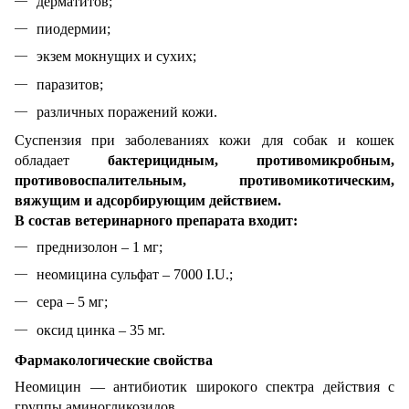
дерматитов;
пиодермии;
экзем мокнущих и сухих;
паразитов;
различных поражений кожи.
Суспензия при заболеваниях кожи для собак и кошек
обладает
бактерицидным, противомикробным,
противовоспалительным, противомикотическим,
вяжущим и адсорбирующим действием.
В состав ветеринарного препарата входит:
преднизолон – 1 мг;
неомицина сульфат – 7000 I.U.;
сера – 5 мг;
оксид цинка – 35 мг.
Фармакологические свойства
Неомицин — антибиотик широкого спектра действия с
группы аминогликозидов.