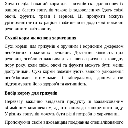
Хоча спеціалізований корм для гризунів складає основу їх
раціону, багато гризунів також із задоволенням їдять свіжі
овочі, фрукти, трави і зернові. Ці продукти можуть
урізноманітнити їх раціон і забезпечити додаткові поживні
речовини та клітковину.
Сухий корм як основа харчування
Сухі корми для гризунів є зручним і корисним джерелом
необхідних поживних речовин. Достатня кількість цих
речовин, особливо важлива для вашого гризуна в холодну
пору року, коли свіжі овочі та фрукти можуть бути менш
доступними. Сухі корми забезпечують вашого улюбленця
необхідними вітамінами і мінералами, допомагаючи
підтримувати його здоров'я та активність.
Вибір корму для гризунів
Перевагу важливо віддавати продукту зі збалансованим
вітамінним комплексом, адаптованим до конкретного виду.
У різних гризунів можуть бути різні потреби в харчуванні.
Пропонуючи своїм вихованцям поєднання спеціалізованого