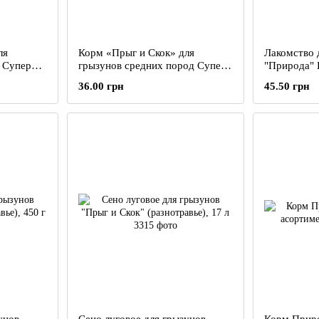
ля
Корм «Прыг и Скок» для
Лакомство 
 Супер
грызунов средних пород Супер
"Природа" 
Меню 500г
ассортимен
36.00 грн
45.50 грн