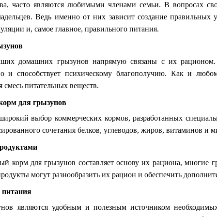
а, часто являются любимыми членами семьи. В вопросах сво
ладельцев. Ведь именно от них зависит создание правильных 
уляции и, самое главное, правильного питания.
ызунов
аших домашних грызунов напрямую связаны с их рационом. 
 но и способствует психическому благополучию. Как и любо
я смесь питательных веществ.
корм для грызунов
широкий выбор коммерческих кормов, разработанных специаль
сированного сочетания белков, углеводов, жиров, витаминов и м
продуктами
ый корм для грызунов составляет основу их рациона, многие г
продукты могут разнообразить их рацион и обеспечить дополнит
а питания
унов являются удобным и полезным источником необходимых 