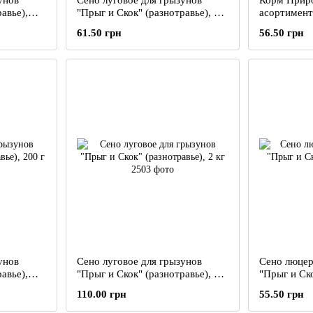
унов
Сено луговое для грызунов
Корм Прир
авье),
"Прыг и Скок" (разнотравье), 17
асортимент
л
61.50 грн
56.50 грн
унов
Сено луговое для грызунов
Сено люцер
авье),
"Прыг и Скок" (разнотравье), 2
"Прыг и Ско
кг
110.00 грн
55.50 грн