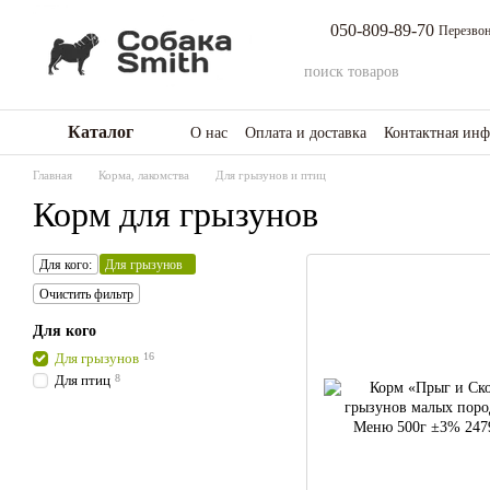
Перейти к основному контенту
050-809-89-70
Перезвон
Каталог
О нас
Оплата и доставка
Контактная ин
Возврат товара и средств
Отзывы о мага
Главная
Корма, лакомства
Для грызунов и птиц
Корм для грызунов
Для кого:
Для грызунов
Очистить фильтр
Для кого
Для грызунов
16
Для птиц
8