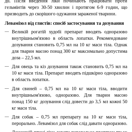
дії. Після введення ліки починають працювати проти
гельмінтів через 30-50 хвилин і протягом 6-9 годин, що
призводить до скорішого одужання зараженої тварини.
Левамізол від глистів: спосіб застосування та дозування
Великій рогатій худобі препарат вводять одноразово
внутрішньом'язово в область лопатки. Рекомендоване
д
озування становить 0,75 мл на 10 кг маси тіла. Однак
для тварин масою понад 300 кг максимально допустима
доза – 22,5 мл.
Для овець та кіз дозування також становить 0,75 мл на
10 кг маси тіла. Препарат вводять підшкірно одноразово
в область лопатки.
Для свиней – 0,75 мл на 10 кг маси тіла, вводити
внутрішньом'язово, одноразово. Для тварин масою
понад 150 кг дозування слід довести до 3,5 мл кожні 50
кг маси тіла.
Для собак – 0,75 мл препарату на 10 кг маси тіла,
перорально. Левамізол для собак
слід давати одноразово.