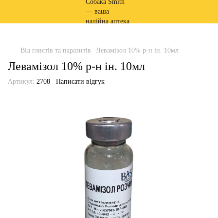
Від глистів та паразитів
Левамізол 10% р-н ін. 10мл
Левамізол 10% р-н ін. 10мл
Артикул:
2708
Написати відгук