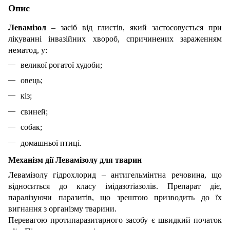
Опис
Левамізол
– засіб від глистів, який застосовується при
лікуванні інвазійних хвороб, спричинених зараженням
нематод, у:
великої рогатої худоби;
овець;
кіз;
свиней;
собак;
домашньої птиці.
Механізм дії Левамізолу для тварин
Левамізолу гідрохлорид – антигельмінтна речовина, що
відноситься до класу імідазотіазолів. Препарат діє,
паралізуючи паразитів, що зрештою призводить до їх
вигнання з організму тварини.
Перевагою протипаразитарного засобу є швидкий початок