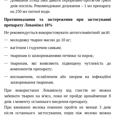
Домашній птиці ліки давати перорально протягом трьох
днів поспіль. Рекомендоване дозування – 1 мл препарату
на 250 мл питної води.
Протипоказання та застереження при застосуванні
препарату Левамізол 10%
Не рекомендується використовувати антигельмінтний засіб:
молодняку тварин масою до 10 кг;
вагітним і годуючим самкам;
тваринам із захворюваннями печінки та нирок;
тваринам, які виявляють підвищену чутливість до
компонентів препарату;
виснаженим, ослабленим або хворим на інфекційні
захворювання тваринам.
При використанні Левамізолу від глистів не можна
забивати тварин на м'ясо, поки не пройде щонайменше 8
днів з моменту останнього введення препарату.
При вживанні молока повинне пройти не менше 3 днів
після останнього застосування, перш ніж молоко можна