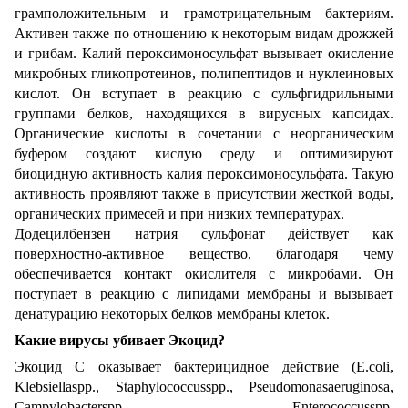
грамположительным и грамотрицательным бактериям.
Активен также по отношению к некоторым видам дрожжей
и грибам. Калий пероксимоносульфат вызывает окисление
микробных гликопротеинов, полипептидов и нуклеиновых
кислот. Он вступает в реакцию с сульфгидрильными
группами белков, находящихся в вирусных капсидах.
Органические кислоты в сочетании с неорганическим
буфером создают кислую среду и оптимизируют
биоцидную активность калия пероксимоносульфата. Такую
активность проявляют также в присутствии жесткой воды,
органических примесей и при низких температурах.
Додецилбензен натрия сульфонат действует как
поверхностно-активное вещество, благодаря чему
обеспечивается контакт окислителя с микробами. Он
поступает в реакцию с липидами мембраны и вызывает
денатурацию некоторых белков мембраны клеток.
Какие вирусы убивает Экоцид?
Экоцид С оказывает бактерицидное действие (E.coli,
Klebsiellaspp., Staphylococcusspp., Pseudomonasaeruginosa,
Campylobacterspp., Enterococcusspp.