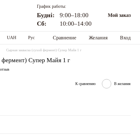
График работы:
Будні:
9:00–18:00
Мой заказ
Сб:
10:00–14:00
Сравнение
Желания
Вход
UAH
Рус
Сырная закваска (сухой фермент) Супер Майя 1 г
й фермент) Супер Майя 1 г
 отзыв
К сравнению
В желания