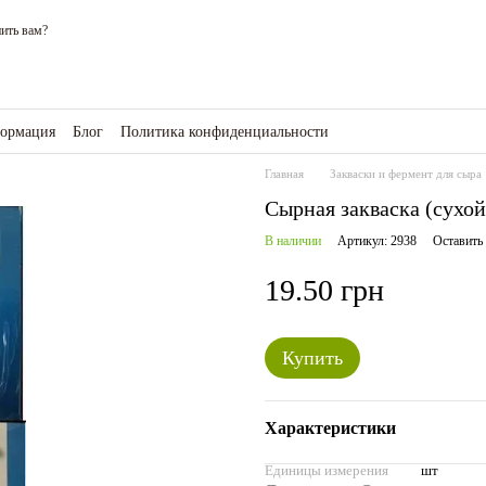
ить вам?
формация
Блог
Политика конфиденциальности
зине
Главная
Закваски и фермент для сыра
Сырная закваска (сухо
В наличии
Артикул: 2938
Оставить
19.50 грн
Купить
Характеристики
Единицы измерения
шт