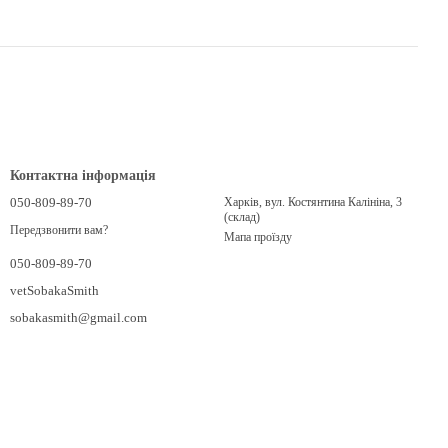
Контактна інформація
050-809-89-70
Харків, вул. Костянтина Калініна, 3
(склад)
Передзвонити вам?
Мапа проїзду
050-809-89-70
vetSobakaSmith
sobakasmith@gmail.com