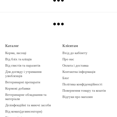
Каталог
Клієнтам
Корма, ласощі
Вхід до кабінету
Від бліх та кліщів
Про нас
Від глистів та паразитів
Оплата і доставка
Для догляду і утримання
Контактна інформація
улюбленців
Блог
Ветеринарні препарати
Політика конфіденційності
Кормові добавки
Повернення товару та коштів
Ветеринарне обладнання та
Відгуки про магазин
матеріали
Дезінфекційні та миючі засоби
Від комах(дезинсектори)