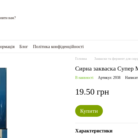
нити вам?
формація
Блог
Політика конфіденційності
ро магазин
Головна
Закваски та фермент для сир
Сирна закваска Супер М
В наявності
Артикул: 2938
Написат
19.50 грн
Купити
Характеристики