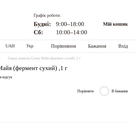
Графік роботи:
Будні:
9:00–18:00
Мій кошик
Сб:
10:00–14:00
Порівняння
Бажання
Вхід
UAH
Укр
у
Сирна закваска Супер Майя (фермент сухий) ,1 г
айя (фермент сухий) ,1 г
и відгук
Порівняти
В бажання