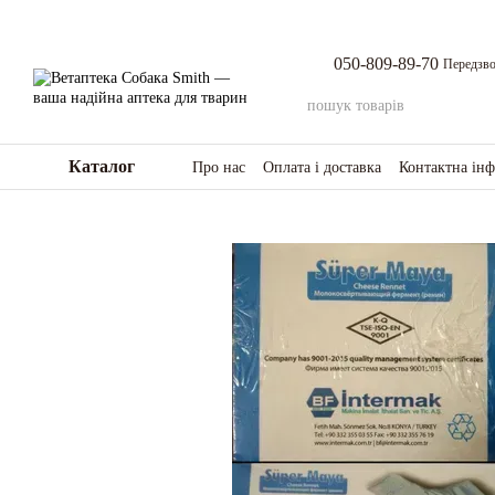
Перейти до основного контенту
050-809-89-70
Передзво
Каталог
Про нас
Оплата і доставка
Контактна ін
Повернення товару та коштів
Відгуки п