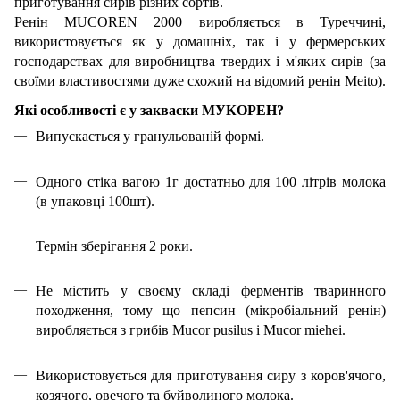
приготування сирів різних сортів.
Ренін MUCOREN 2000 виробляється в Туреччині,
використовується як у домашніх, так і у фермерських
господарствах для виробництва твердих і м'яких сирів (за
своїми властивостями дуже схожий на відомий ренін Meito).
Які особливості є у закваски МУКОРЕН?
Випускається у гранульованій формі.
Одного стіка вагою 1г достатньо для 100 літрів молока
(в упаковці 100шт).
Термін зберігання 2 роки.
Не містить у своєму складі ферментів тваринного
походження, тому що пепсин (мікробіальний ренін)
виробляється з грибів Mucor pusilus і Mucor miehei.
Використовується для приготування сиру з коров'ячого,
козячого, овечого та буйволиного молока.