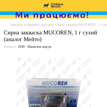
Закваски та фермент для сиру
Сирна закваска MUCOREN, 1 г сух
Сирна закваска MUCOREN, 1 г сухий
(аналог Мейто)
Артикул:
2939
Написати відгук